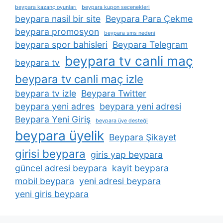
beypara kazanç oyunları
beypara kupon seçenekleri
beypara nasil bir site
Beypara Para Çekme
beypara promosyon
beypara sms nedeni
beypara spor bahisleri
Beypara Telegram
beypara tv canli maç
beypara tv
beypara tv canli maç izle
beypara tv izle
Beypara Twitter
beypara yeni adres
beypara yeni adresi
Beypara Yeni Giriş
beypara üye desteği
beypara üyelik
Beypara Şikayet
girisi beypara
giris yap beypara
güncel adresi beypara
kayit beypara
mobil beypara
yeni adresi beypara
yeni giris beypara