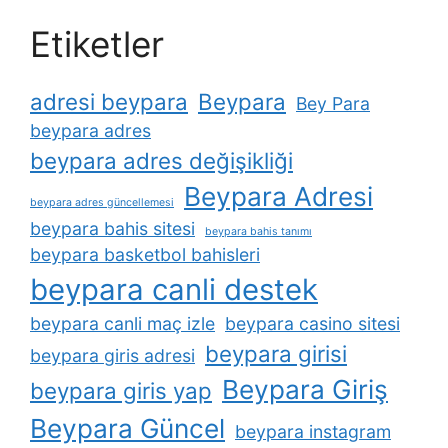
Etiketler
adresi beypara
Beypara
Bey Para
beypara adres
beypara adres değişikliği
Beypara Adresi
beypara adres güncellemesi
beypara bahis sitesi
beypara bahis tanımı
beypara basketbol bahisleri
beypara canli destek
beypara canli maç izle
beypara casino sitesi
beypara girisi
beypara giris adresi
Beypara Giriş
beypara giris yap
Beypara Güncel
beypara instagram