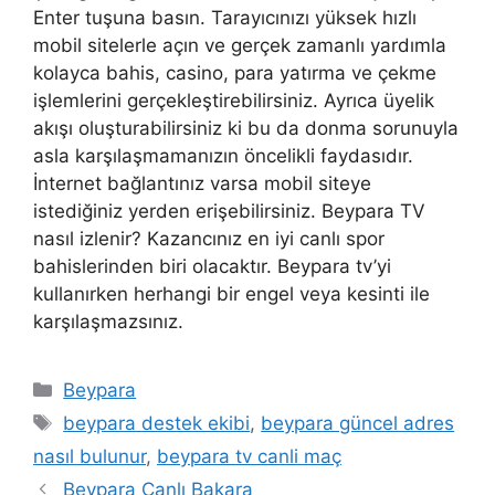
Enter tuşuna basın. Tarayıcınızı yüksek hızlı
mobil sitelerle açın ve gerçek zamanlı yardımla
kolayca bahis, casino, para yatırma ve çekme
işlemlerini gerçekleştirebilirsiniz. Ayrıca üyelik
akışı oluşturabilirsiniz ki bu da donma sorunuyla
asla karşılaşmamanızın öncelikli faydasıdır.
İnternet bağlantınız varsa mobil siteye
istediğiniz yerden erişebilirsiniz. Beypara TV
nasıl izlenir? Kazancınız en iyi canlı spor
bahislerinden biri olacaktır. Beypara tv’yi
kullanırken herhangi bir engel veya kesinti ile
karşılaşmazsınız.
Kategoriler
Beypara
Etiketler
beypara destek ekibi
,
beypara güncel adres
nasıl bulunur
,
beypara tv canli maç
Beypara Canlı Bakara