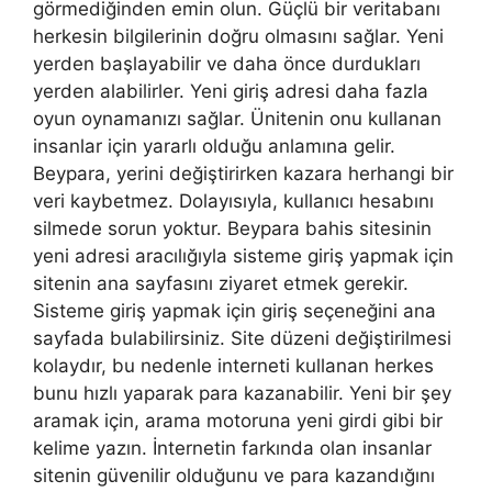
görmediğinden emin olun. Güçlü bir veritabanı
herkesin bilgilerinin doğru olmasını sağlar. Yeni
yerden başlayabilir ve daha önce durdukları
yerden alabilirler. Yeni giriş adresi daha fazla
oyun oynamanızı sağlar. Ünitenin onu kullanan
insanlar için yararlı olduğu anlamına gelir.
Beypara, yerini değiştirirken kazara herhangi bir
veri kaybetmez. Dolayısıyla, kullanıcı hesabını
silmede sorun yoktur. Beypara bahis sitesinin
yeni adresi aracılığıyla sisteme giriş yapmak için
sitenin ana sayfasını ziyaret etmek gerekir.
Sisteme giriş yapmak için giriş seçeneğini ana
sayfada bulabilirsiniz. Site düzeni değiştirilmesi
kolaydır, bu nedenle interneti kullanan herkes
bunu hızlı yaparak para kazanabilir. Yeni bir şey
aramak için, arama motoruna yeni girdi gibi bir
kelime yazın. İnternetin farkında olan insanlar
sitenin güvenilir olduğunu ve para kazandığını