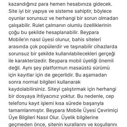
kazandığınız para hemen hesabınıza gidecek.
Site iyi bir yapıya ve sisteme sahiptir, böylece
oyunlar sorunsuz ve herhangi bir sorun olmadan
çalışabilir. Rulet çalmanın olumlu özelliklerinin
çoğu bu şekilde hesaplanabilir. Beypara
Mobile’ın nasıl üyesi olunur, bahis siteleri
arasında çok popülerdir ve taşınabilir cihazlarda
sorunsuz bir şekilde kullanılabilecekleri gerçeği
ile karakterizedir. Beypara mobil üyeliği önemli
değil. Aynı şey platformun masaüstü sürümü
için kayıtlar için de geçerlidir. Bu aşamadan
sonra normal bilgileri kullanarak
kaydolabilirsiniz. Siteyi çalıştırmak için herhangi
bir dosyaya ihtiyacınız yoktur. Bu nedenle, cep
telefonu kayıt işlemi kısa sürede başarıyla
tamamlanmıştır. Beypara Mobile Üyesi Çevrimiçi
Üye Bilgileri Nasıl Olur. Üyelik bilgilerine
geçmeden önce, sitenin kurallarını ve koşullarını