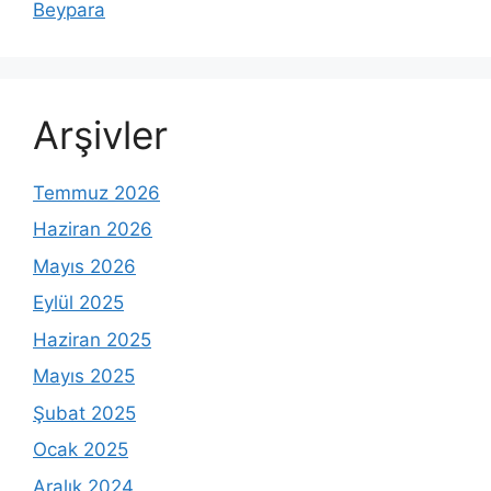
Beypara
Arşivler
Temmuz 2026
Haziran 2026
Mayıs 2026
Eylül 2025
Haziran 2025
Mayıs 2025
Şubat 2025
Ocak 2025
Aralık 2024