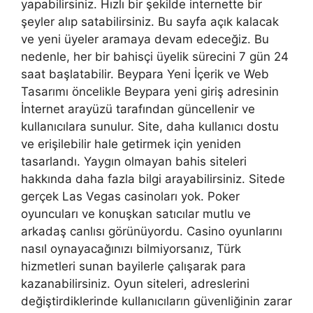
yapabilirsiniz. Hızlı bir şekilde internette bir
şeyler alıp satabilirsiniz. Bu sayfa açık kalacak
ve yeni üyeler aramaya devam edeceğiz. Bu
nedenle, her bir bahisçi üyelik sürecini 7 gün 24
saat başlatabilir. Beypara Yeni İçerik ve Web
Tasarımı öncelikle Beypara yeni giriş adresinin
İnternet arayüzü tarafından güncellenir ve
kullanıcılara sunulur. Site, daha kullanıcı dostu
ve erişilebilir hale getirmek için yeniden
tasarlandı. Yaygın olmayan bahis siteleri
hakkında daha fazla bilgi arayabilirsiniz. Sitede
gerçek Las Vegas casinoları yok. Poker
oyuncuları ve konuşkan satıcılar mutlu ve
arkadaş canlısı görünüyordu. Casino oyunlarını
nasıl oynayacağınızı bilmiyorsanız, Türk
hizmetleri sunan bayilerle çalışarak para
kazanabilirsiniz. Oyun siteleri, adreslerini
değiştirdiklerinde kullanıcıların güvenliğinin zarar