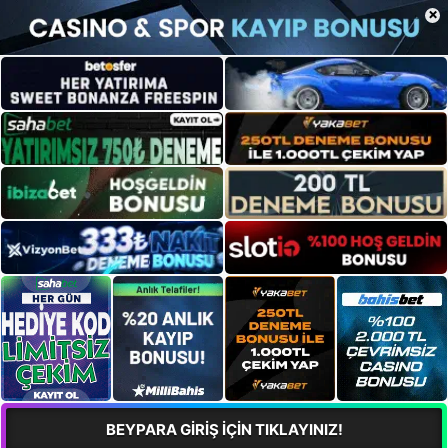
×
BEYPARA GİRİŞ İÇİN TIKLAYINIZ!