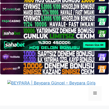
İçeriğe
atla
Menü