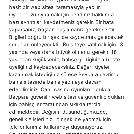
basit bir web sitesi taramasıyla yapılır.
Oyununuzu oynamak için kendiniz hakkında
bazı ayrıntıları kaydetmeniz gerekir. Bir hata
yaparsanız, baştan başlamanız gerekecektir.
Bilgileri doğru bir şekilde kaydetmek gelecekteki
sorunları önleyecektir. Bu siteye katılmak için 18
yaşında veya daha büyük olmanız gerekir. 18
yaşından küçükseniz, bahse girdiğiniz adreste
üyeliğinizi kaybedeceksiniz. Değerli üyeler
kazanmak istediğiniz sürece Beypara çevrimiçi
bahis sitesinde bahis yapmaya devam
edebilirsiniz. Canlı casino oyunları oldukça
Beypara güvenilir web sitesi ve güvenli oldukları
için bahisçiler tarafından sıklıkla tercih
edilmektedir. Değişim düşündüğümüzde,
genellikle işleri hızlı bir şekilde yapmak için
telefonlarımızı kullanmayı düşünüyoruz.