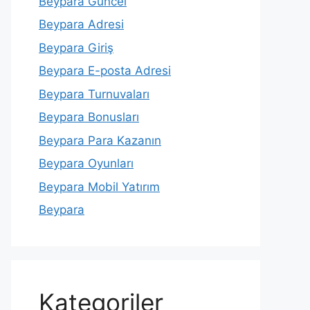
Beypara Güncel
Beypara Adresi
Beypara Giriş
Beypara E-posta Adresi
Beypara Turnuvaları
Beypara Bonusları
Beypara Para Kazanın
Beypara Oyunları
Beypara Mobil Yatırım
Beypara
Kategoriler