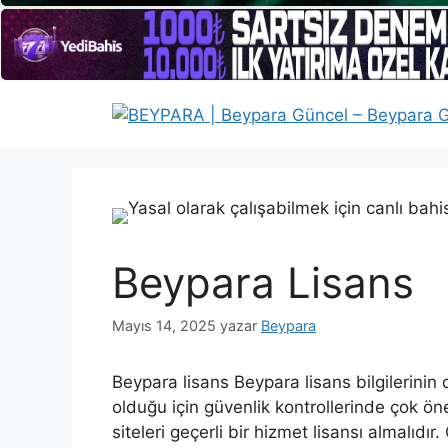
İçeriğe
atla
Beypara Lisans
Mayıs 14, 2025
yazar
Beypara
Beypara lisans Beypara lisans bilgilerinin
olduğu için güvenlik kontrollerinde çok öne
siteleri geçerli bir hizmet lisansı almalıdı