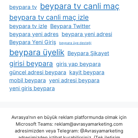
beypara tv canli maç
beypara tv
beypara tv canli maç izle
beypara tv izle
Beypara Twitter
beypara yeni adres
beypara yeni adresi
Beypara Yeni Giriş
beypara üye desteği
beypara üyelik
Beypara Şikayet
girisi beypara
giris yap beypara
güncel adresi beypara
kayit beypara
mobil beypara
yeni adresi beypara
yeni giris beypara
Avrasya'nın en büyük reklam platformunda olmak için
Microsoft Teams:
reklam@avrasyamarketing.com
adresimizden veya Telegram: @Avrasyamarketing
adresimizden irtibat kurabilirsiniz. (Tek iletişim