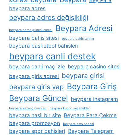
Bey Para
beypara adres
beypara adres değişikliği
Beypara Adresi
beypara adres güncellemesi
beypara bahis sitesi
beypara bahis tanımı
beypara basketbol bahisleri
beypara canli destek
beypara canli maç izle
beypara casino sitesi
beypara girisi
beypara giris adresi
Beypara Giriş
beypara giris yap
Beypara Güncel
beypara instagram
beypara kazanç oyunları
beypara kupon seçenekleri
beypara nasil bir site
Beypara Para Çekme
beypara promosyon
beypara sms nedeni
beypara spor bahisleri
Beypara Telegram